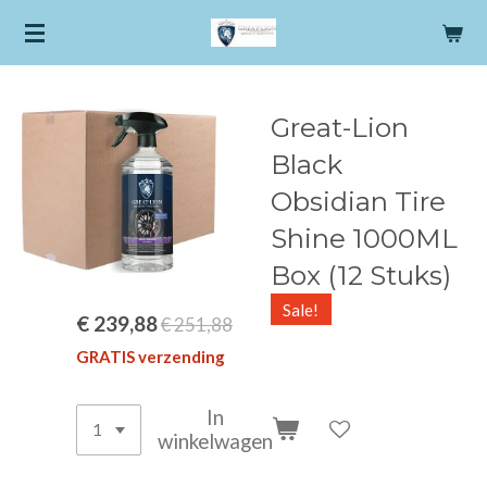
Ga
direct
naar
de
Great-Lion
hoofdinhoud
Black
Obsidian Tire
Shine 1000ML
Box (12 Stuks)
Sale!
€ 239,88
€ 251,88
GRATIS verzending
In
winkelwagen