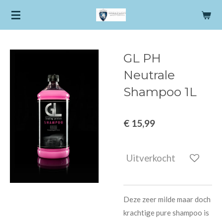
Ga
direct
naar
de
GL PH
hoofdinhoud
Neutrale
Shampoo 1L
€ 15,99
Uitverkocht
Deze zeer milde maar doch
krachtige pure shampoo is