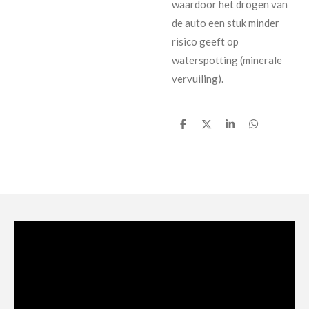
waardoor het drogen van
de auto een stuk minder
risico geeft op
waterspotting (minerale
vervuiling).
D
D
S
D
e
e
h
e
l
e
a
l
e
l
r
e
n
e
n