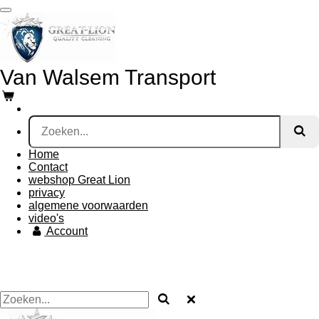
Ga
direct
naar
de
hoofdinhoud
Van Walsem Transport
Home
Contact
webshop Great Lion
privacy
algemene voorwaarden
video's
Account