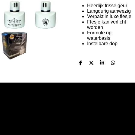
Heerlijk frisse geur
Langdurig aanwezig
Verpakt in luxe flesje
Flesje kan verlicht
worden
Formule op
waterbasis
Instelbare dop
D
D
S
D
e
e
h
e
l
e
a
l
e
l
r
e
n
e
n