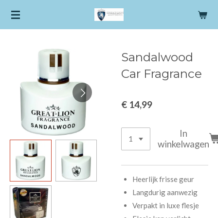
Ga
direct
naar
de
Sandalwood
hoofdinhoud
Car Fragrance
€ 14,99
In
winkelwagen
Heerlijk frisse geur
Langdurig aanwezig
Verpakt in luxe flesje